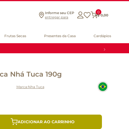
0
Informe seu CEP
R$
0
,
00
entregar para
Frutas Secas
Presentes da Casa
Cardápios
ica Nhá Tuca 190g
Nha Tuca
ADICIONAR AO CARRINHO