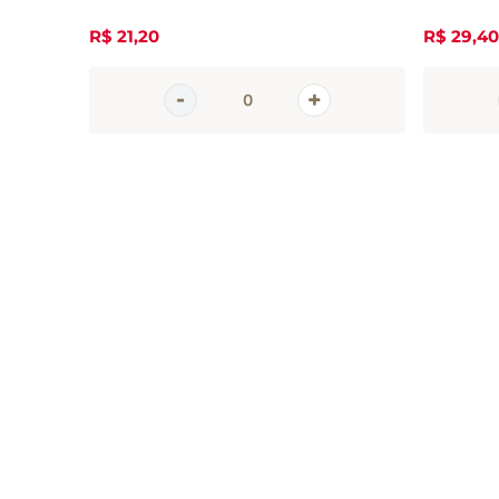
R$
21
,
20
R$
29
,
40
Inscreva-se 
nossa newsle
Receba todas as novidades
em primeira mão direto no