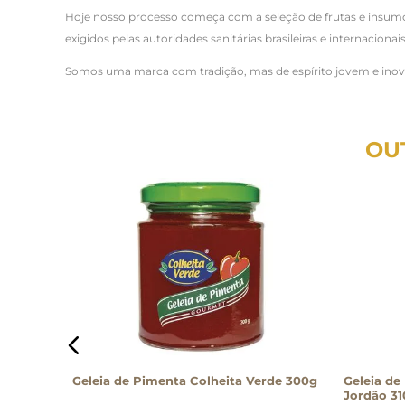
Hoje nosso processo começa com a seleção de frutas e insum
exigidos pelas autoridades sanitárias brasileiras e internacionais
Somos uma marca com tradição, mas de espírito jovem e inovad
OU
Geleia de Pimenta Colheita Verde 300g
Geleia d
Jordão 31