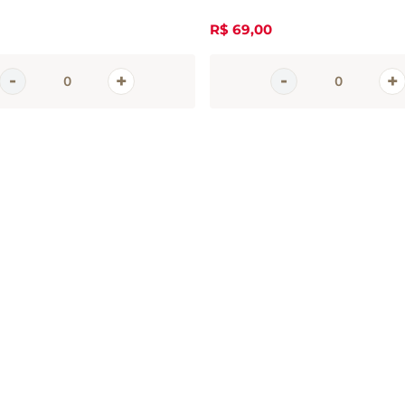
R$
69
,
00
em
tter
 e promoções da Casa Santa Luzia
 seu e-mail
CADASTRAR 