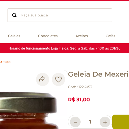
Faça sua busca
Termos mais buscados
Geleias
Chocolates
Azeites
Cafés
geleia
Horário de funcionamento Loja Física: Seg. a Sáb. das 7h30 às 20h30
gluten
chá
A 190G
chocolate
Geleia De Mexer
azeite
biscoito
Cód:
:
1226053
café
cerveja
R$ 31,00
macarrão
queijo
－
＋