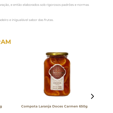
ração, e então elaborados sob rigorosos padrões e normas
iro e inigualável sabor das frutas.
RAM
0g
Compota Laranja Doces Carmen 650g
Geleia 
320g