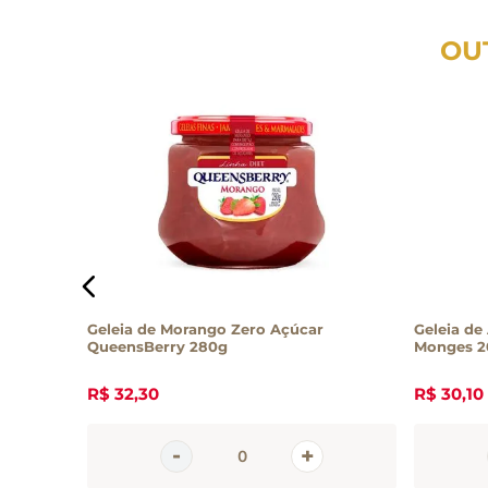
OU
David
Geleia de Morango Zero Açúcar
Geleia de
QueensBerry 280g
Monges 2
R$
32
,
30
R$
30
,
10