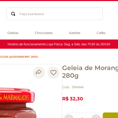
Faça sua busca
Termos mais buscados
Geleias
Chocolates
Azeites
Cafés
geleia
Horário de funcionamento Loja Física: Seg. a Sáb. das 7h30 às 20h30
gluten
chá
ÇÚCAR QUEENSBERRY 280G
chocolate
Geleia de Moran
azeite
biscoito
280g
café
Cód:
:
594946
cerveja
macarrão
R$ 32,30
queijo