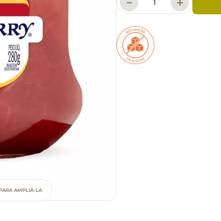
－
＋
PARA AMPLIÁ-LA