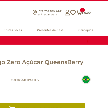
0
Informe seu CEP
R$
0
,
00
entregar para
Frutas Secas
Presentes da Casa
Cardápios
go Zero Açúcar QueensBerry
Queensberry