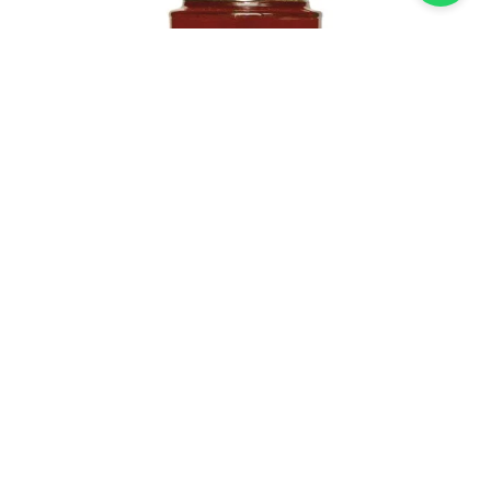
Geleia de Pimenta Colheita Verde 300g
R$
21
,
20
Inscreva-se em nossa newsletter