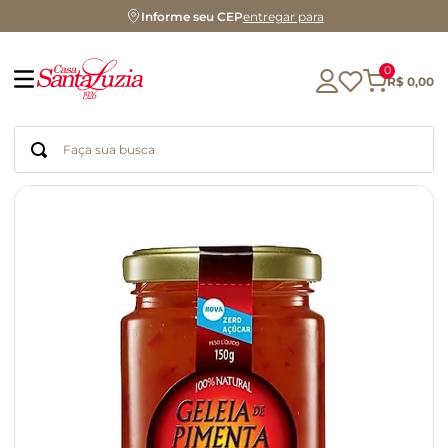
Informe seu CEP
entregar para
0
R$
0
,
00
Faça sua busca
Termos mais buscados
geleia
gluten
azeite
chocolate
chá
café
biscoito
cerveja