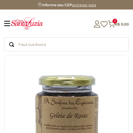
Informe seu CEP
entregar para
0
R$
0
,
00
Faça sua busca
Termos mais buscados
geleia
gluten
azeite
chocolate
chá
café
biscoito
cerveja