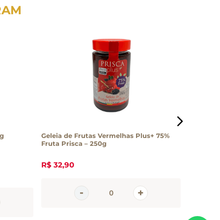
RAM
0g
Geleia de Frutas Vermelhas Plus+ 75%
Geleia d
Fruta Prisca – 250g
R$
32
,
90
R$
80
,
0