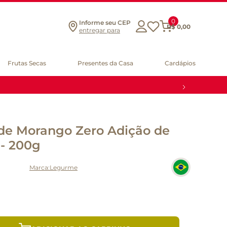
0
Informe seu CEP
R$
0
,
00
entregar para
Frutas Secas
Presentes da Casa
Cardápios
 de Morango Zero Adição de
- 200g
Legurme