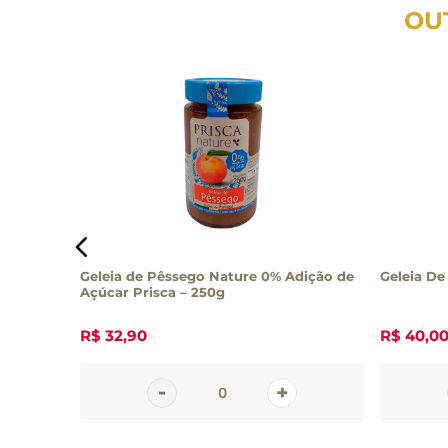
OU
00g
Geleia de Pêssego Nature 0% Adição de
Geleia De
Açúcar Prisca – 250g
R$
32
,
90
R$
40
,
0