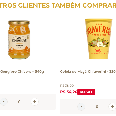
TROS CLIENTES TAMBÉM COMPRA
 Gengibre Chivers – 340g
Geleia de Maçã Chiaverini - 32
R$
38
,
00
0
R$
34
,
20
10%
OFF