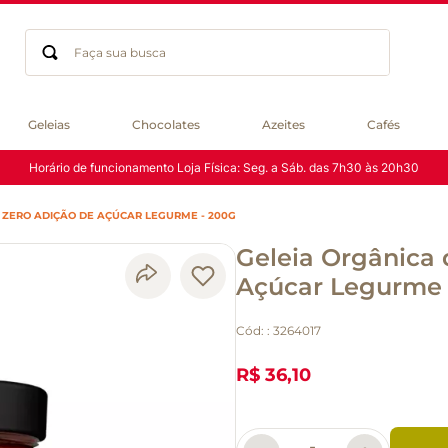
Faça sua busca
Termos mais buscados
Geleias
Chocolates
Azeites
Cafés
geleia
Horário de funcionamento Loja Física: Seg. a Sáb. das 7h30 às 20h30
gluten
chá
ZERO ADIÇÃO DE AÇÚCAR LEGURME - 200G
chocolate
Geleia Orgânica
azeite
café
Açúcar Legurme 
cerveja
Cód:
:
3264017
biscoito
macarrão
R$ 36,10
queijo