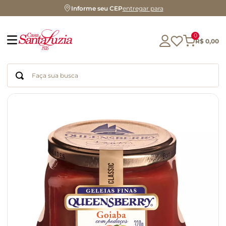
Informe seu CEP
entregar para
0
R$
0
,
00
Faça sua busca
Termos mais buscados
geleia
gluten
chocolate
chá
azeite
café
biscoito
cerveja