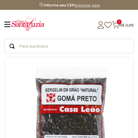
Informe seu CEP
entregar para
0
R$
0
,
00
Faça sua busca
Termos mais buscados
geleia
gluten
chá
chocolate
azeite
biscoito
café
cerveja