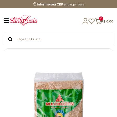
Informe seu CEP
entregar para
0
R$
0
,
00
Faça sua busca
Termos mais buscados
geleia
gluten
chocolate
chá
azeite
café
biscoito
cerveja