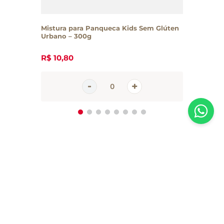
Mistura para Panqueca Kids Sem Glúten
Urbano – 300g
R$
10
,
80
Inscreva-se em nossa newsletter
Receba todas as novidades e promoções da Casa Santa Luzia em
primeira mão direto no seu e-mail