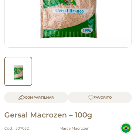
queijo
macarrão
COMPARTILHAR
Gersal Macrozen – 100g
Cód:
:
507032
Macrozen