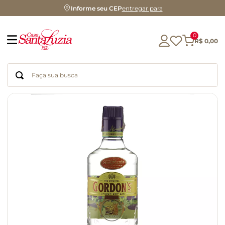
Informe seu CEP
entregar para
0
R$
0
,
00
Faça sua busca
Termos mais buscados
geleia
gluten
chocolate
chá
azeite
café
biscoito
cerveja