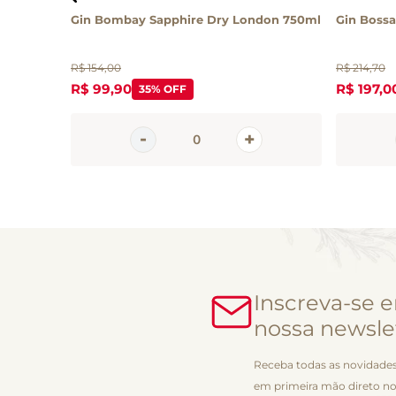
00ml
Gin Bombay Sapphire Dry London 750ml
Gin Boss
R$
154
,
00
R$
214
,
70
R$
99
,
90
R$
197
,
0
35%
OFF
Inscreva-se 
nossa newsle
Receba todas as novidades
em primeira mão direto no