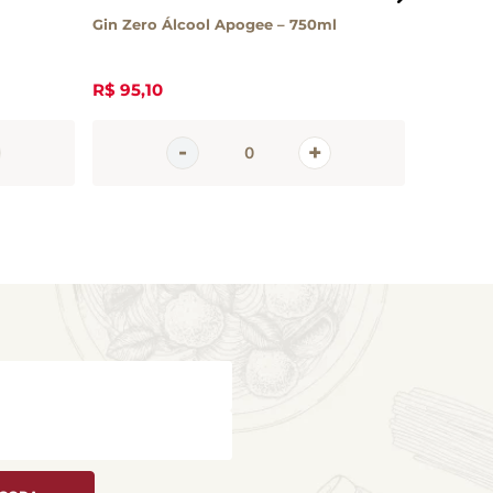
Gin Zero Álcool Apogee – 750ml
Gin Barre
700ml
R$
95
,
10
R$
165
,
3