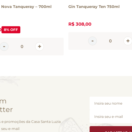
a Nova Tanqueray – 700ml
Gin Tanqueray Ten 750ml
R$
308
,
00
0
8%
OFF
em
tter
 e promoções da Casa Santa Luzia
 seu e-mail