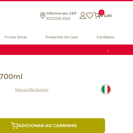
0
Informe seu CEP
R$
0
,
00
entregar para
Frutas Secas
Presentes da Casa
Cardápios
i 700ml
Villa Ascenti
ADICIONAR AO CARRINHO