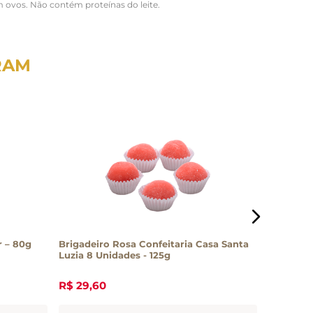
ovos. Não contém proteínas do leite.
RAM
r – 80g
Brigadeiro Rosa Confeitaria Casa Santa
Chocolat
Luzia 8 Unidades - 125g
Linea 25
R$
29
,
60
R$
38
,
0