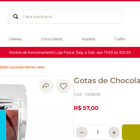
Faça sua busca
Termos mais buscados
Geleias
Chocolates
Azeites
Cafés
geleia
Horário de funcionamento Loja Física: Seg. a Sáb. das 7h30 às 20h30
gluten
chá
ZERO AÇÚCAR TNUVA 180G
chocolate
Gotas de Chocol
azeite
biscoito
Cód:
:
3126838
café
cerveja
R$ 57,00
macarrão
queijo
－
＋