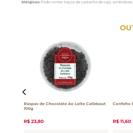
Alérgicos:
Pode conter traços de castanha de cajú, amêndoas,
OU
 1kg
Raspas de Chocolate Ao Leite Callebaut
Confeito 
100g
R$
23
,
80
R$
11
,
60