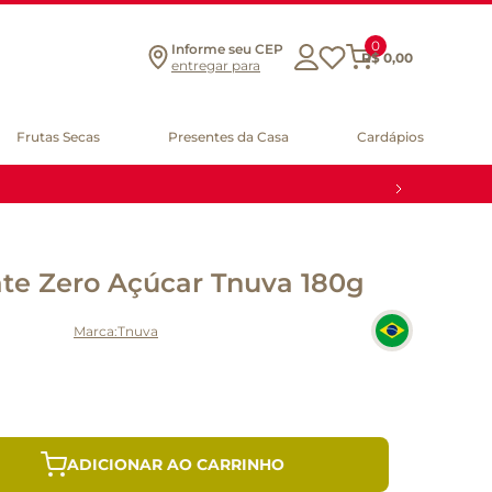
0
Informe seu CEP
R$
0
,
00
entregar para
Frutas Secas
Presentes da Casa
Cardápios
ate Zero Açúcar Tnuva 180g
Tnuva
ADICIONAR AO CARRINHO