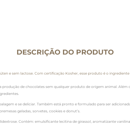
DESCRIÇÃO DO PRODUTO
ten e sem lactose. Com certificação Kosher, esse produto é o ingrediente 
 produção de chocolates sem qualquer produto de origem animal. Além di
gredientes.
alagem e se deliciar. Também está pronto e formulado para ser adicionada e
obremesas geladas, sorvetes, cookies e donut’s.
idextrose. Contém: emulsificante lecitina de girassol, aromatizante vanilin