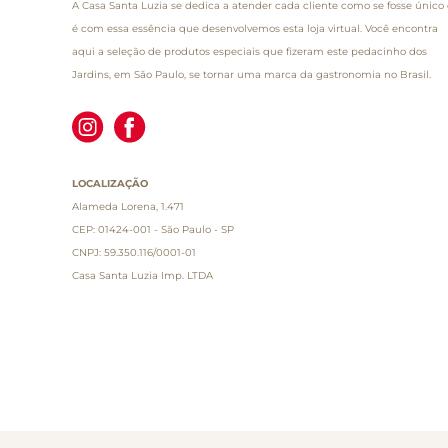
A Casa Santa Luzia se dedica a atender cada cliente como se fosse único 
é com essa essência que desenvolvemos esta loja virtual. Você encontra
aqui a seleção de produtos especiais que fizeram este pedacinho dos
Jardins, em São Paulo, se tornar uma marca da gastronomia no Brasil.
LOCALIZAÇÃO
Alameda Lorena, 1.471
CEP: 01424-001 - São Paulo - SP
CNPJ: 59.350.116/0001-01
Casa Santa Luzia Imp. LTDA