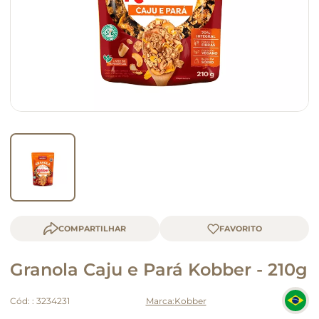
macarrão
queijo
COMPARTILHAR
Granola Caju e Pará Kobber - 210g
Cód:
:
3234231
Kobber