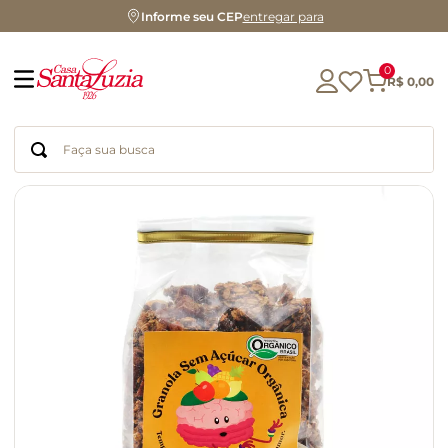
Informe seu CEP
entregar para
0
R$
0
,
00
Faça sua busca
Termos mais buscados
geleia
gluten
chocolate
chá
azeite
café
biscoito
cerveja