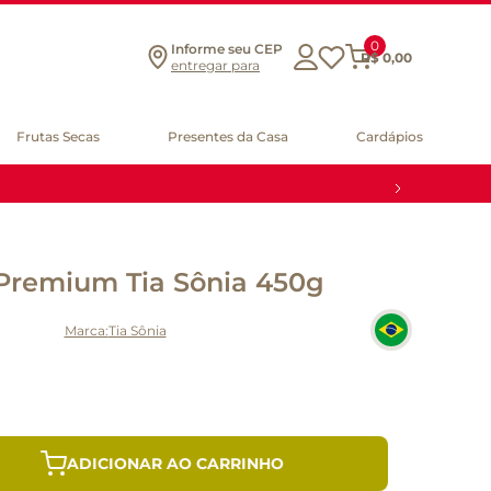
0
Informe seu CEP
R$
0
,
00
entregar para
Frutas Secas
Presentes da Casa
Cardápios
 Premium Tia Sônia 450g
Tia Sônia
ADICIONAR AO CARRINHO