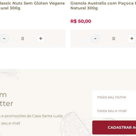
lassic Nuts Sem Glúten Vegana
Granola Australia com Paçoca 
tural 300g
Natural 300g
R$
50
,
00
em
tter
 e promoções da Casa Santa Luzia
 seu e-mail
CADASTRAR 