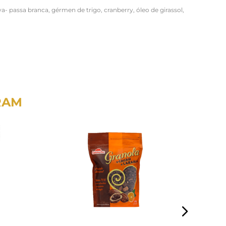
a- passa branca, gérmen de trigo, cranberry, óleo de girassol,
RAM