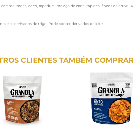
aramelizadas, coco, rapadura, melaço de cana, tapioca, flocos de arroz, uv
ozes e derivados de trigo. Pode conter derivados de leite.
TROS CLIENTES TAMBÉM COMPRA