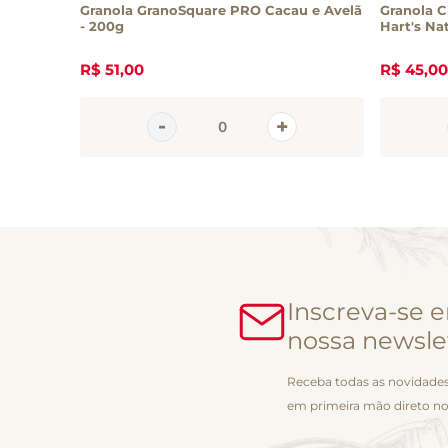
m Cacau
Granola GranoSquare PRO Cacau e Avelã
Granola C
- 200g
Hart's Na
R$
51
,
00
R$
45
,
00
Inscreva-se 
nossa newsle
Receba todas as novidades
em primeira mão direto no