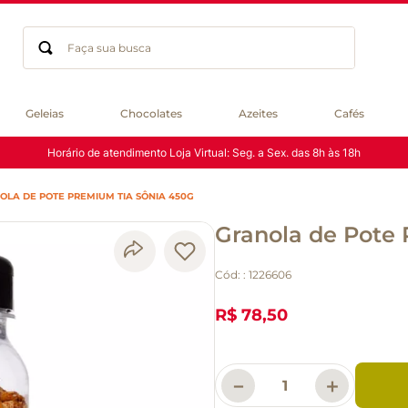
Faça sua busca
Termos mais buscados
Geleias
Chocolates
Azeites
Cafés
geleia
Horário de atendimento Loja Virtual: Seg. a Sex. das 8h às 18h
gluten
chá
OLA DE POTE PREMIUM TIA SÔNIA 450G
chocolate
Granola de Pote
azeite
biscoito
Cód:
:
1226606
café
cerveja
R$ 78,50
macarrão
queijo
－
＋