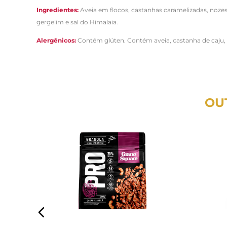
Ingredientes:
Aveia em flocos, castanhas caramelizadas, nozes c
gergelim e sal do Himalaia.
Alergênicos:
Contém glúten. Contém aveia, castanha de caju, n
OU