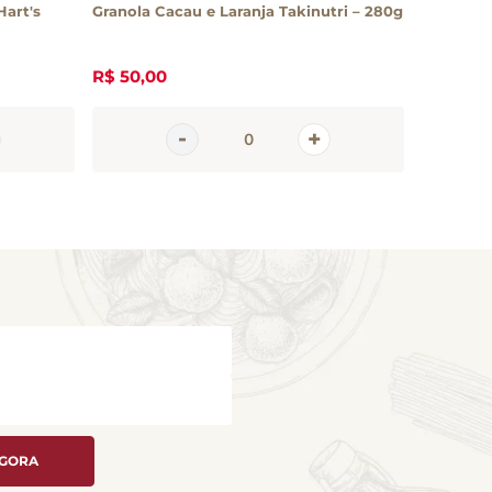
Hart's
Granola Cacau e Laranja Takinutri – 280g
Granola 
R$
50
,
00
R$
23
,
6
AGORA