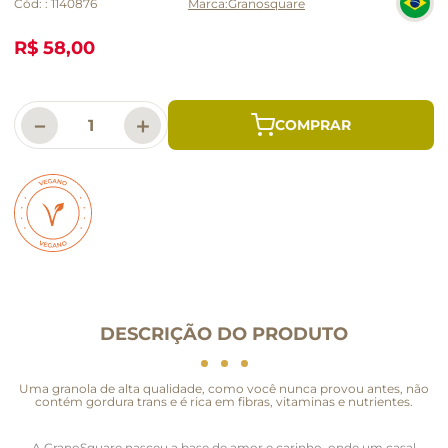
Cód:
:
1140876
Granosquare
R$ 58,00
－
＋
DESCRIÇÃO DO PRODUTO
Uma granola de alta qualidade, como você nunca provou antes, não
contém gordura trans e é rica em fibras, vitaminas e nutrientes.
A GranoSquare nasceu a base de amor e carinho, onde um casal