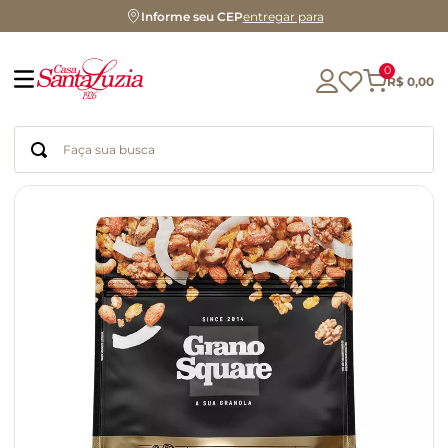
Informe seu CEP
entregar para
0
R$
0
,
00
Faça sua busca
Termos mais buscados
geleia
gluten
chocolate
chá
azeite
café
biscoito
cerveja