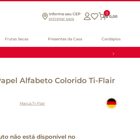
0
Informe seu CEP
R$
0
,
00
entregar para
Frutas Secas
Presentes da Casa
Cardápios
pel Alfabeto Colorido Ti-Flair
Ti-Flair
uto não está disponível no