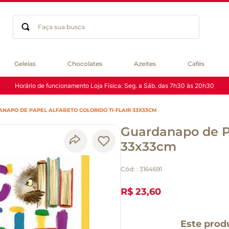
Faça sua busca
Termos mais buscados
Geleias
Chocolates
Azeites
Cafés
geleia
Horário de funcionamento Loja Física: Seg. a Sáb. das 7h30 às 20h30
gluten
chocolate
NAPO DE PAPEL ALFABETO COLORIDO TI-FLAIR 33X33CM
chá
Guardanapo de Pa
azeite
café
33x33cm
biscoito
Cód:
:
3164691
cerveja
macarrão
R$ 23,60
queijo
Este prod