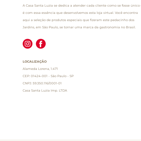
A Casa Santa Luzia se dedica a atender cada cliente como se fosse único 
é com essa essência que desenvolvemos esta loja virtual. Você encontra
aqui a seleção de produtos especiais que fizeram este pedacinho dos
Jardins, em São Paulo, se tornar uma marca da gastronomia no Brasil.
LOCALIZAÇÃO
Alameda Lorena, 1.471
CEP: 01424-001 - São Paulo - SP
CNPJ: 59.350.116/0001-01
Casa Santa Luzia Imp. LTDA