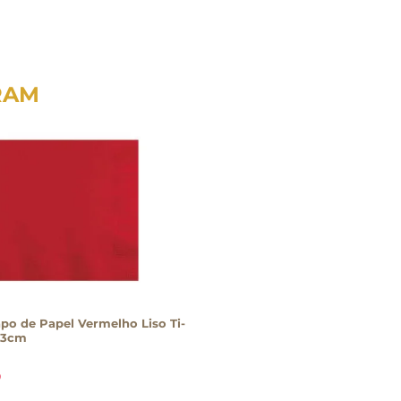
RAM
po de Papel Vermelho Liso Ti-
x33cm
0