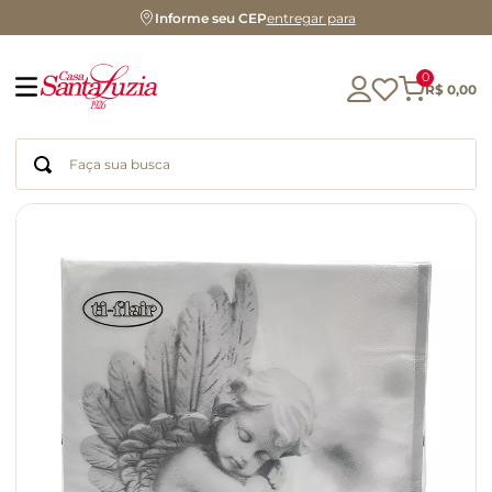
Informe seu CEP
entregar para
0
R$
0
,
00
Faça sua busca
Termos mais buscados
geleia
gluten
chá
chocolate
azeite
biscoito
café
cerveja