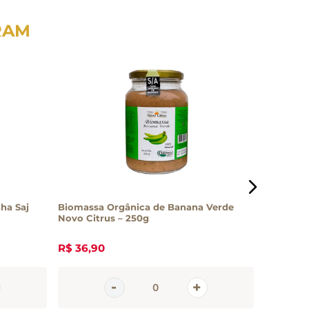
RAM
ha Saj
Biomassa Orgânica de Banana Verde
Homus co
Novo Citrus – 250g
200g
R$
36
,
90
R$
19
,
4