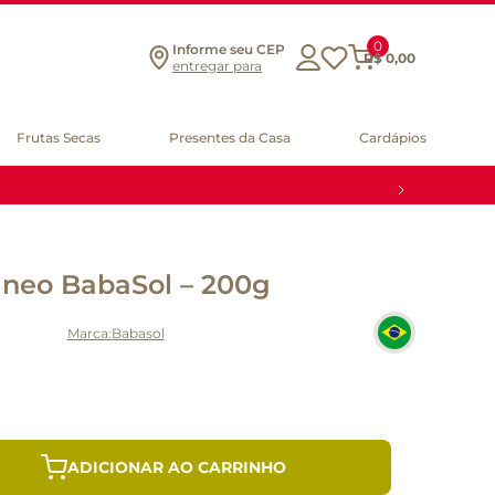
0
Informe seu CEP
R$
0
,
00
entregar para
Frutas Secas
Presentes da Casa
Cardápios
neo BabaSol – 200g
Babasol
ADICIONAR AO CARRINHO