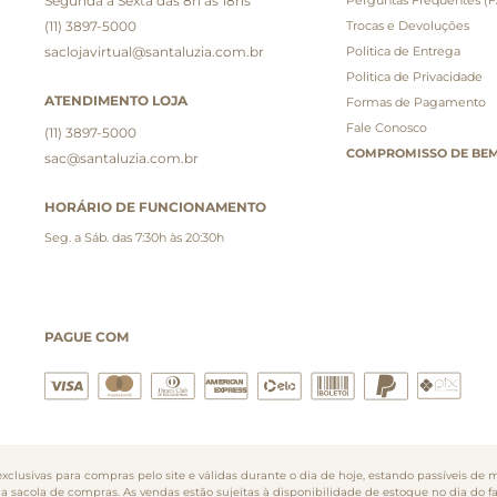
Segunda a Sexta das 8h às 18hs
(11) 3897-5000
Trocas e Devoluções
saclojavirtual@santaluzia.com.br
Politica de Entrega
Politica de Privacidade
ATENDIMENTO LOJA
Formas de Pagamento
Fale Conosco
(11) 3897-5000
COMPROMISSO DE BEM
sac@santaluzia.com.br
HORÁRIO DE FUNCIONAMENTO
Seg. a Sáb. das 7:30h às 20:30h
PAGUE COM
clusivas para compras pelo site e válidas durante o dia de hoje, estando passíveis de m
na sacola de compras. As vendas estão sujeitas à disponibilidade de estoque no dia do 