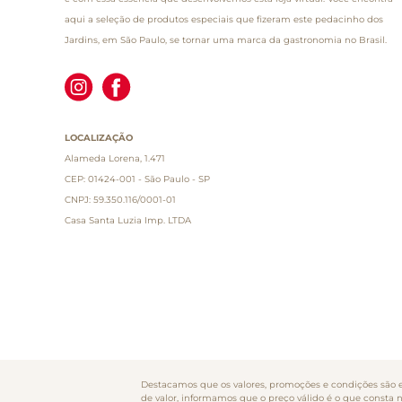
aqui a seleção de produtos especiais que fizeram este pedacinho dos
Jardins, em São Paulo, se tornar uma marca da gastronomia no Brasil.
LOCALIZAÇÃO
Alameda Lorena, 1.471
CEP: 01424-001 - São Paulo - SP
CNPJ: 59.350.116/0001-01
Casa Santa Luzia Imp. LTDA
Destacamos que os valores, promoções e condições são ex
de valor, informamos que o preço válido é o que consta 