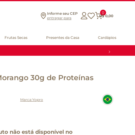
0
Informe seu CEP
R$
0
,
00
entregar para
Frutas Secas
Presentes da Casa
Cardápios
Morango 30g de Proteínas
Yopro
uto não está disponível no