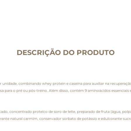
DESCRIÇÃO DO PRODUTO
r unidade, combinando whey protein e caseína para auxiliar na recupera
a para o pré ou pós-treino. Além disso, contém 9 aminoácidos essenciais e 
atado, concentrado proteico de soro de leite, preparado de fruta (água, pol
corante natural carmim, conservador sorbato de potássio e edulcorante sucra