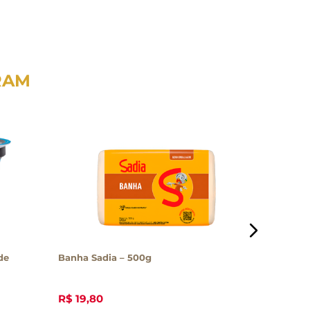
RAM
de
Banha Sadia – 500g
Ovo Past
Raiar – 1
R$
19
,
80
R$
38
,
2