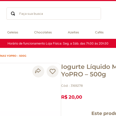
Faça sua busca
Termos mais buscados
Geleias
Chocolates
Azeites
Cafés
geleia
Horário de funcionamento Loja Física: Seg. a Sáb. das 7h30 às 20h30
gluten
chá
NAS YOPRO – 500G
chocolate
Iogurte Líquido 
azeite
biscoito
YoPRO – 500g
café
Cód:
:
3169278
cerveja
macarrão
R$ 20,00
queijo
Este prod