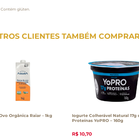
. Contém glúten.
TROS CLIENTES TAMBÉM COMPRA
vo Orgânica Raiar - 1kg
Iogurte Colherável Natural 17g 
Proteínas YoPRO – 160g
R$
10
,
70