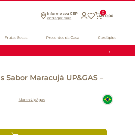
0
Informe seu CEP
R$
0
,
00
entregar para
Frutas Secas
Presentes da Casa
Cardápios
ás Sabor Maracujá UP&GAS –
Up&gas