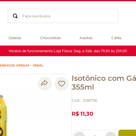
Faça sua busca
Termos mais buscados
Geleias
Chocolates
Azeites
Cafés
geleia
Horário de funcionamento Loja Física: Seg. a Sáb. das 7h30 às 20h30
gluten
chá
ARACUJÁ UP&GAS – 355ML
chocolate
Isotônico com G
azeite
biscoito
355ml
café
Cód:
:
3281736
cerveja
macarrão
R$ 11,30
queijo