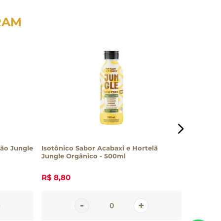
RAM
mão Jungle
Isotônico Sabor Acabaxi e Hortelã
Isotônic
Jungle Orgânico - 500ml
500ml
R$
8
,
80
R$
5
,
60