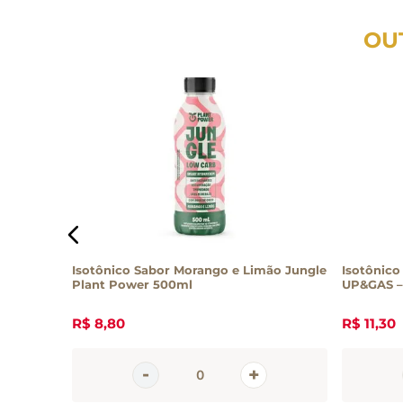
OU
acujá
Isotônico Sabor Morango e Limão Jungle
Isotônico
Plant Power 500ml
UP&GAS –
R$
8
,
80
R$
11
,
30