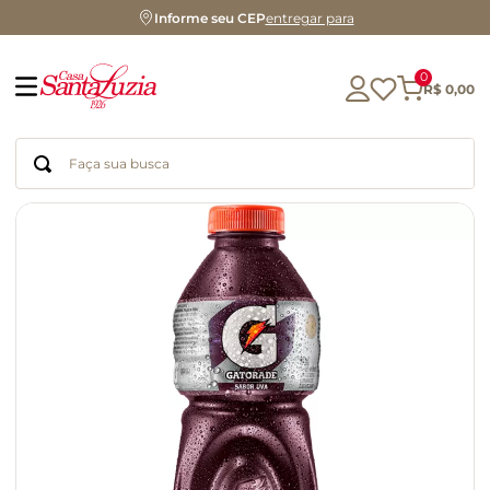
Informe seu CEP
entregar para
0
R$
0
,
00
Faça sua busca
Termos mais buscados
geleia
gluten
chocolate
chá
azeite
café
biscoito
cerveja