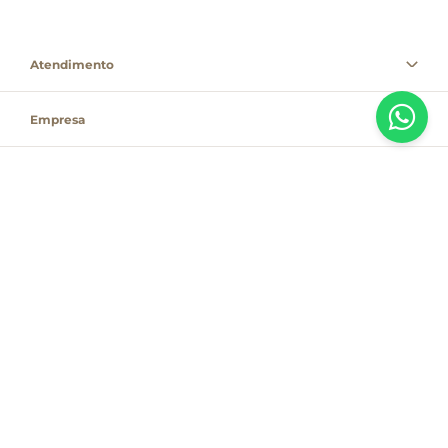
Atendimento
Empresa
Informações
PAGUE COM
Destacamos que os valores, promoções e condições são exclusivas para
compras pelo site e válidas durante o dia de hoje, estando passíveis de
modificação sem prévia notificação. Se houver divergência de valor,
informamos que o preço válido é o que consta na sacola de compras. As
vendas estão sujeitas à disponibilidade de estoque no dia do faturamento.
Em caso de indisponibilidade, o produto não será entregue e, por isso, o