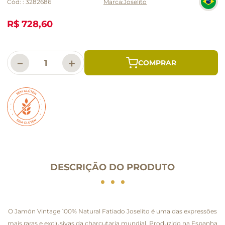
Cód:
:
3282686
Joselito
R$ 728,60
－
＋
DESCRIÇÃO DO PRODUTO
O Jamón Vintage 100% Natural Fatiado Joselito é uma das expressões
mais raras e exclusivas da charcutaria mundial. Produzido na Espanha