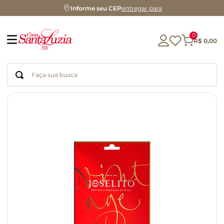
Informe seu CEP
entregar para
0
R$
0
,
00
Faça sua busca
Termos mais buscados
geleia
gluten
chocolate
chá
azeite
café
biscoito
cerveja