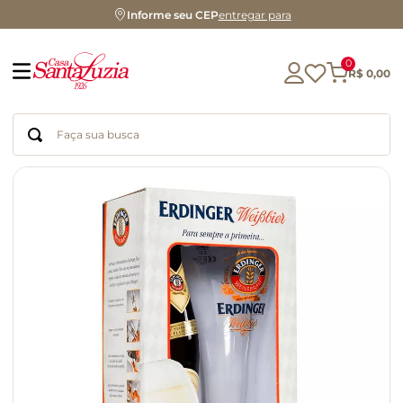
Informe seu CEP
entregar para
0
R$
0
,
00
Faça sua busca
Termos mais buscados
geleia
gluten
chá
chocolate
azeite
biscoito
café
cerveja