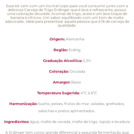
Esse kit vem com um incrível copo para você consumir junto com a
deliciosa Cerveja de Trigo Erdinger que é leve e refrescante, possui
uma coloração dourada. Aromas de trigo, aveia e um leve toque de
banana e cítricos. Um sabor equilibrado com um tom de malte
adocicado. Ideal para presentear aquela pessoa que é fã de cerveja de
qualidade.
Origem:
Alemanha
Região:
Erding
Graduação Alcoólica:
5,3%
Coloração:
Dourada
Amargor:
Baixo
Temperatura Sugerida:
4ºC à 6ºC
Harmonização:
Sushis, peixes, frutos do mar, saladas, grelhados,
salsichas e pratos apimentados.
Ingredientes:
água, malte de cevada, malte de trigo, lúpulo e levedura
A Erdinger tem como grande diferencial a segunda fermentação que