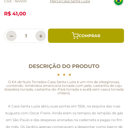
Cód:
:
164500
Casa Santa Luzia
R$ 41,00
－
＋
DESCRIÇÃO DO PRODUTO
O Kit de Nuts Torrados Casa Santa Luzia é um mix de oleaginosas,
contendo: Amêndoa americana torrada com pele, castanha de caju
brasileira torrada, castanha-do-Pará torrada e avelã sem casca torrada
chilena.
A Casa Santa Luzia abriu suas portas em 1926, na esquina das ruas
Augusta com Oscar Freire. Ainda eram os tempos do lampião de gás
em São Paulo e das despesas anotadas na caderneta e pagas no fim
do mês. Os Jardins apenas começavam a despontar como bairro de