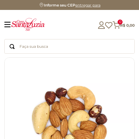
Informe seu CEP
entregar para
0
R$
0
,
00
Faça sua busca
Termos mais buscados
geleia
gluten
azeite
chocolate
chá
café
biscoito
cerveja