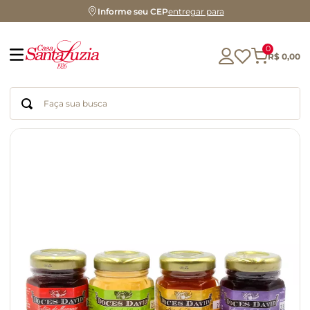
Informe seu CEP
entregar para
0
R$
0
,
00
Faça sua busca
Termos mais buscados
geleia
gluten
azeite
chocolate
chá
café
biscoito
cerveja