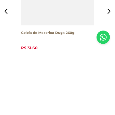
Geleia de Mexerica Duga 260g
R$
31
,
60
Inscreva-se em nossa newsletter
Receba todas as novidades e promoções da Casa Santa Luzia em
primeira mão direto no seu e-mail