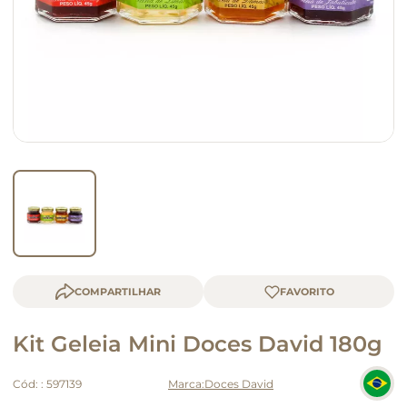
macarrão
queijo
COMPARTILHAR
Kit Geleia Mini Doces David 180g
Cód:
:
597139
Doces David