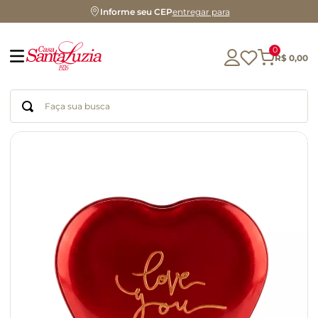
Informe seu CEP
entregar para
0
R$
0
,
00
Faça sua busca
Termos mais buscados
geleia
gluten
chá
chocolate
azeite
biscoito
café
cerveja