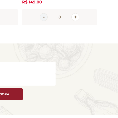
R$
149
,
00
R$
11
,
00
AGORA