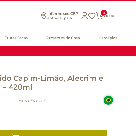
0
Informe seu CEP
R$
0
,
00
entregar para
Frutas Secas
Presentes da Casa
Cardápios
ido Capim-Limão, Alecrim e
 – 420ml
Positiv.A