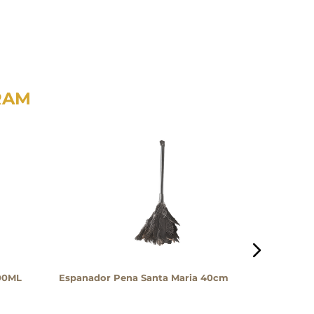
RAM
500ML
Espanador Pena Santa Maria 40cm
Desinfet
Bril 500