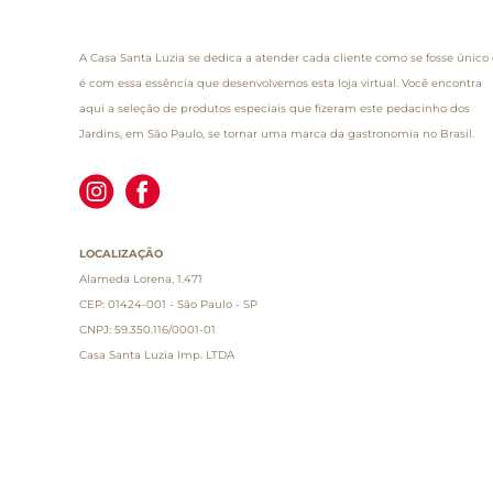
A Casa Santa Luzia se dedica a atender cada cliente como se fosse único 
é com essa essência que desenvolvemos esta loja virtual. Você encontra
aqui a seleção de produtos especiais que fizeram este pedacinho dos
Jardins, em São Paulo, se tornar uma marca da gastronomia no Brasil.
LOCALIZAÇÃO
Alameda Lorena, 1.471
CEP: 01424-001 - São Paulo - SP
CNPJ: 59.350.116/0001-01
Casa Santa Luzia Imp. LTDA