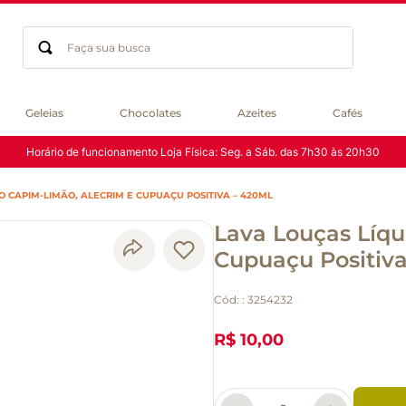
Faça sua busca
Termos mais buscados
Geleias
Chocolates
Azeites
Cafés
geleia
Horário de funcionamento Loja Física: Seg. a Sáb. das 7h30 às 20h30
gluten
chá
O CAPIM-LIMÃO, ALECRIM E CUPUAÇU POSITIVA – 420ML
chocolate
Lava Louças Líqu
azeite
biscoito
Cupuaçu Positiva
café
Cód:
:
3254232
cerveja
macarrão
R$ 10,00
queijo