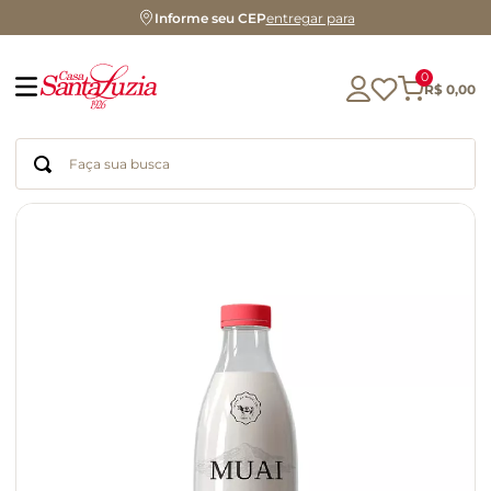
Informe seu CEP
entregar para
0
R$
0
,
00
Faça sua busca
Termos mais buscados
geleia
gluten
chocolate
chá
azeite
café
biscoito
cerveja