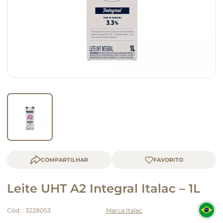
macarrão
queijo
COMPARTILHAR
Leite UHT A2 Integral Italac – 1L
Cód:
:
3228053
Italac