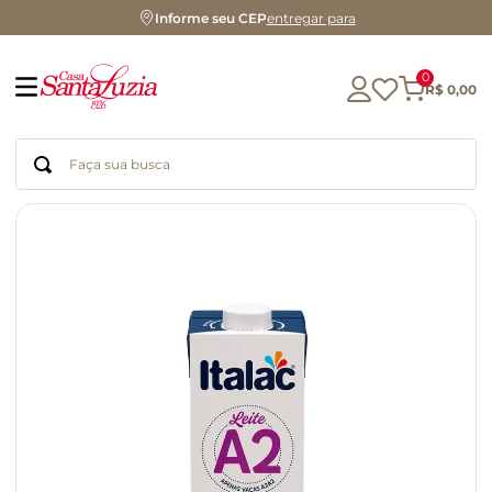
Informe seu CEP
entregar para
0
R$
0
,
00
Faça sua busca
Termos mais buscados
geleia
gluten
chocolate
chá
azeite
café
biscoito
cerveja