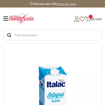
Informe seu CEP
entregar para
0
R$
0
,
00
Faça sua busca
Termos mais buscados
geleia
gluten
azeite
chocolate
chá
café
biscoito
cerveja