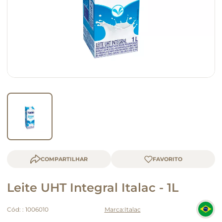
macarrão
queijo
COMPARTILHAR
Leite UHT Integral Italac - 1L
Cód:
:
1006010
Italac