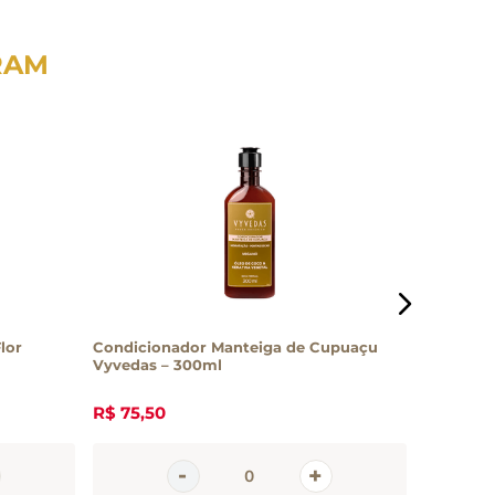
RAM
lor
Condicionador Manteiga de Cupuaçu
Desinfet
Vyvedas – 300ml
R$
75
,
50
R$
29
,
3