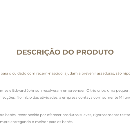
DESCRIÇÃO DO PRODUTO
ara o cuidado com recém-nascido, ajudam a prevenir assaduras, são hipoal
mes e Edward Johnson resolveram empreender. O trio criou uma pequena
 infecções. No início das atividades, a empresa contava com somente 14 fu
para bebês, reconhecida por oferecer produtos suaves, rigorosamente test
empre entregando o melhor para os bebês.