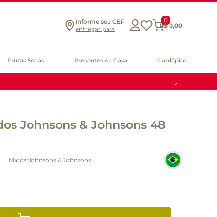
0
Informe seu CEP
R$
0
,
00
entregar para
Frutas Secas
Presentes da Casa
Cardápios
os Johnsons & Johnsons 48
Johnsons & Johnsons