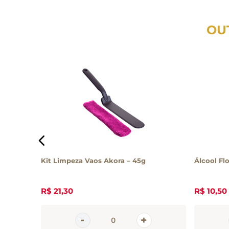
OU
 Wash
Kit Limpeza Vaos Akora – 45g
Álcool Flo
R$
21
,
30
R$
10
,
50