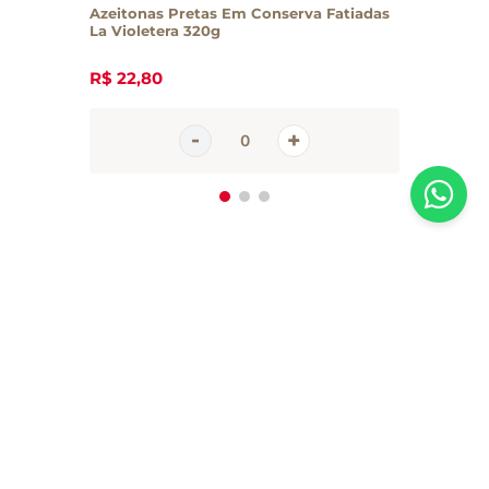
Azeitonas Pretas Em Conserva Fatiadas
La Violetera 320g
R$
22
,
80
Inscreva-se em nossa newsletter
Receba todas as novidades e promoções da Casa Santa Luzia em
primeira mão direto no seu e-mail