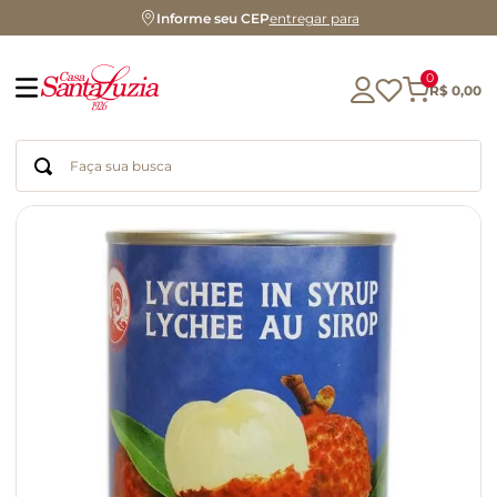
Informe seu CEP
entregar para
0
R$
0
,
00
Faça sua busca
Termos mais buscados
geleia
gluten
chocolate
chá
azeite
café
biscoito
cerveja