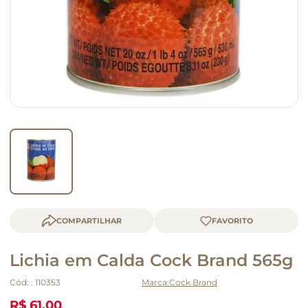
queijo
macarrão
COMPARTILHAR
Lichia em Calda Cock Brand 565g
Cód:
:
110353
Cock Brand
R$ 61,00