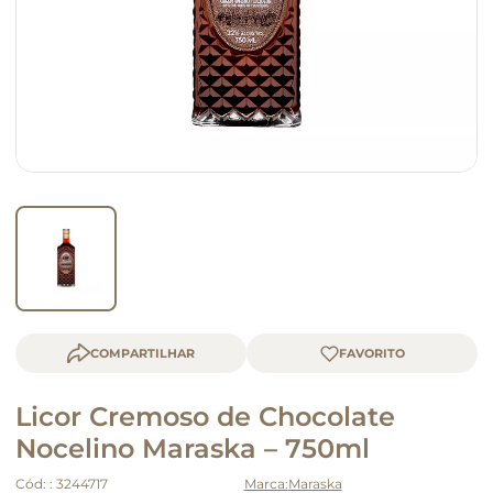
macarrão
queijo
COMPARTILHAR
Licor Cremoso de Chocolate
Nocelino Maraska – 750ml
Cód:
:
3244717
Maraska