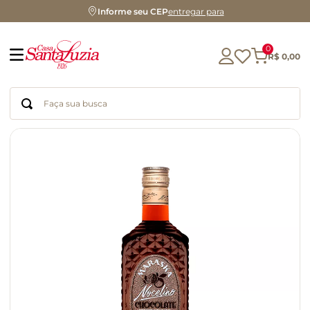
Informe seu CEP
entregar para
0
R$
0
,
00
Faça sua busca
Termos mais buscados
geleia
gluten
chá
chocolate
azeite
café
cerveja
biscoito