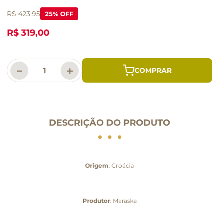
R$ 423,95
25
% OFF
R$ 319,00
－
＋
DESCRIÇÃO DO PRODUTO
Origem
: Croácia
Produtor
: Maraska