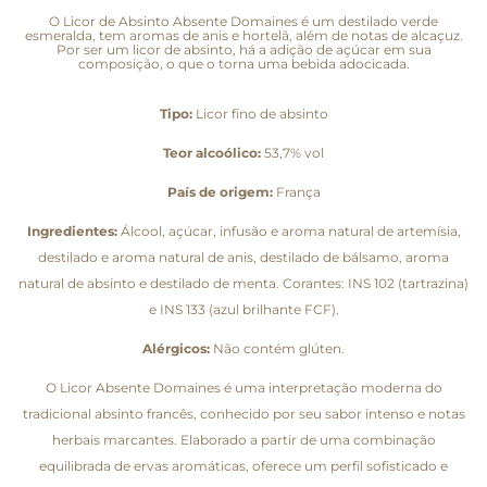
O Licor de Absinto Absente Domaines é um destilado verde
esmeralda, tem aromas de anis e hortelã, além de notas de alcaçuz.
Por ser um licor de absinto, há a adição de açúcar em sua
composição, o que o torna uma bebida adocicada.
Tipo:
Licor fino de absinto
Teor alcoólico:
53,7% vol
País de origem:
França
Ingredientes:
Álcool, açúcar, infusão e aroma natural de artemísia,
destilado e aroma natural de anis, destilado de bálsamo, aroma
natural de absinto e destilado de menta. Corantes: INS 102 (tartrazina)
e INS 133 (azul brilhante FCF).
Alérgicos:
Não contém glúten.
O Licor Absente Domaines é uma interpretação moderna do
tradicional absinto francês, conhecido por seu sabor intenso e notas
herbais marcantes. Elaborado a partir de uma combinação
equilibrada de ervas aromáticas, oferece um perfil sofisticado e