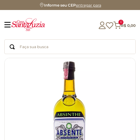
Informe seu CEP
entregar para
0
R$
0
,
00
Faça sua busca
Termos mais buscados
geleia
gluten
chocolate
chá
azeite
café
biscoito
cerveja