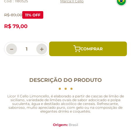
Cód:
:
1180525
Il Cello
R$ 89,00
11
% OFF
R$ 79,00
－
＋
DESCRIÇÃO DO PRODUTO
Licor Il Cello Limoncello, é elaborado a partir de cascas de limão de
siciliano, variedade de limões ovais de sabor adocicado e polpa
suculenta, água e destilado alcoólico de cereais. Refrescante,
saboroso, muito apreciado puro, com gelo ou na composição de
elegantes drinks e coquetéis.
Origem:
Brasil