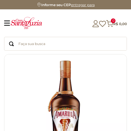
Informe seu CEP
entregar para
0
R$
0
,
00
Faça sua busca
Termos mais buscados
geleia
gluten
chocolate
chá
azeite
café
biscoito
cerveja