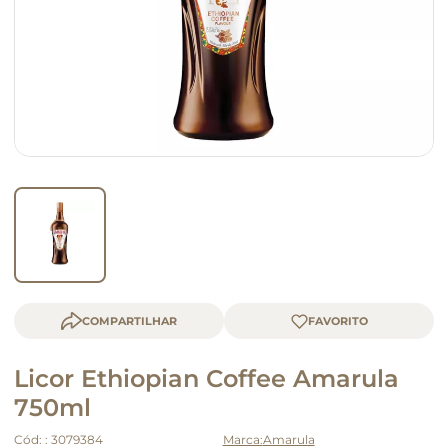
queijo
macarrão
COMPARTILHAR
Licor Ethiopian Coffee Amarula
750ml
Cód:
:
3079384
Amarula