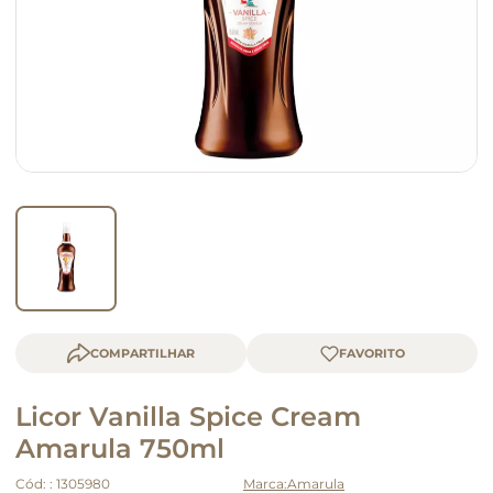
macarrão
queijo
COMPARTILHAR
Licor Vanilla Spice Cream
Amarula 750ml
Cód:
:
1305980
Amarula