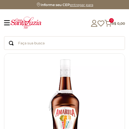
Informe seu CEP
entregar para
0
R$
0
,
00
Faça sua busca
Termos mais buscados
geleia
gluten
chocolate
chá
azeite
café
biscoito
cerveja