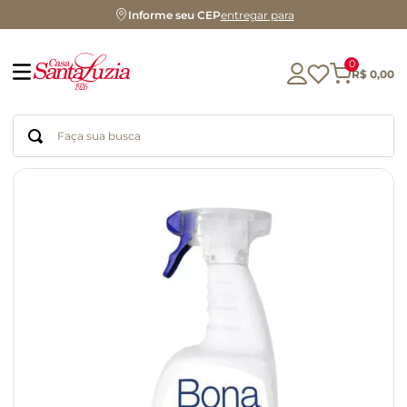
Informe seu CEP
entregar para
0
R$
0
,
00
Faça sua busca
Termos mais buscados
geleia
gluten
chocolate
chá
azeite
café
biscoito
cerveja