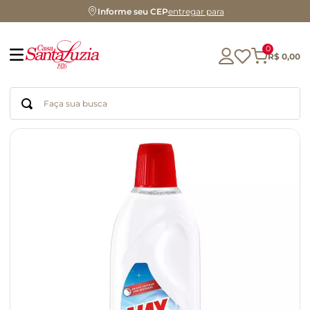
Informe seu CEP
entregar para
0
R$
0
,
00
Faça sua busca
Termos mais buscados
geleia
gluten
chocolate
chá
azeite
café
biscoito
cerveja