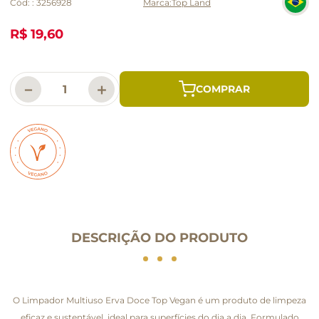
Cód:
:
3256928
Top Land
R$ 19,60
－
＋
DESCRIÇÃO DO PRODUTO
O Limpador Multiuso Erva Doce Top Vegan é um produto de limpeza
eficaz e sustentável, ideal para superfícies do dia a dia. Formulado