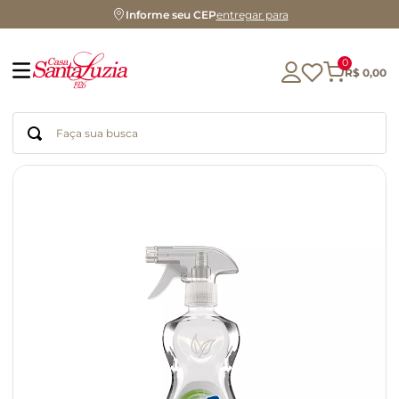
Informe seu CEP
entregar para
0
R$
0
,
00
Faça sua busca
Termos mais buscados
geleia
gluten
chá
chocolate
azeite
café
cerveja
biscoito