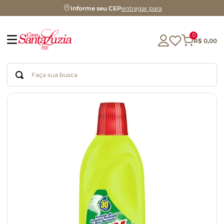
Informe seu CEP
entregar para
0
R$
0
,
00
Faça sua busca
Termos mais buscados
geleia
gluten
azeite
chá
chocolate
café
biscoito
cerveja