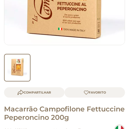
queijo
macarrão
COMPARTILHAR
Macarrão Campofilone Fettuccine
Peperoncino 200g