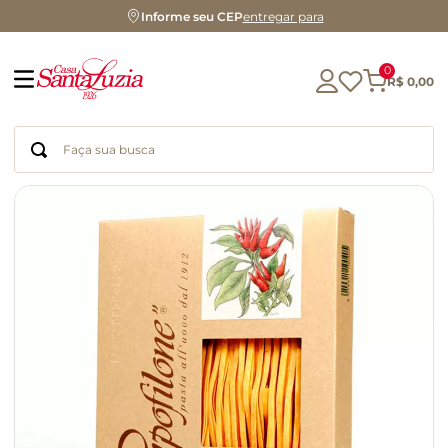
Informe seu CEP
entregar para
0
R$
0
,
00
Faça sua busca
Termos mais buscados
geleia
gluten
chocolate
chá
azeite
café
biscoito
cerveja