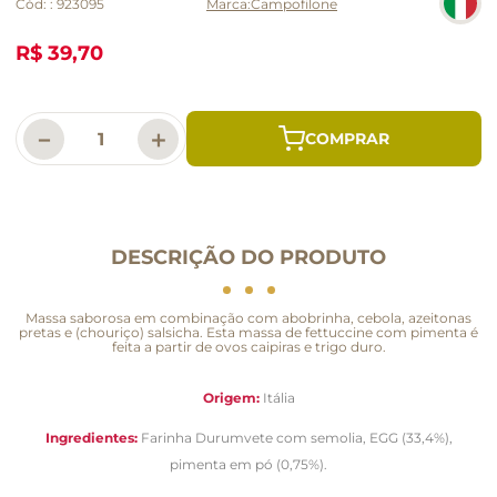
Cód:
:
923095
Campofilone
R$ 39,70
－
＋
DESCRIÇÃO DO PRODUTO
Massa saborosa em combinação com abobrinha, cebola, azeitonas
pretas e (chouriço) salsicha. Esta massa de fettuccine com pimenta é
feita a partir de ovos caipiras e trigo duro.
Origem:
Itália
Ingredientes:
Farinha Durumvete com semolia, EGG (33,4%),
pimenta em pó (0,75%).