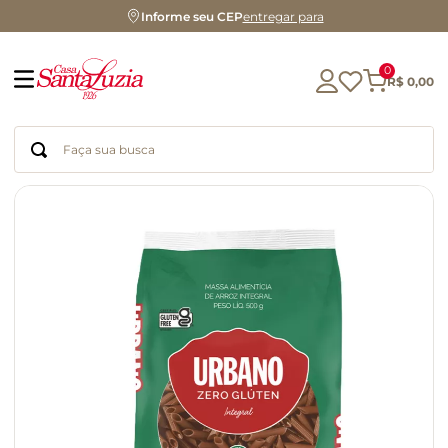
Informe seu CEP
entregar para
0
R$
0
,
00
Faça sua busca
Termos mais buscados
geleia
gluten
chá
chocolate
azeite
biscoito
café
cerveja