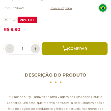
Cód:
:
3176479
Papapá
R$ 12,40
20
% OFF
R$ 9,90
－
＋
DESCRIÇÃO DO PRODUTO
A Papapá surgiu através de uma viagem ao Brasil onde Paula e
Leonardo, um casal que morava na Austrália, se frustraram após a
falta de opções de produtos orgânicos e naturais, nos mercados