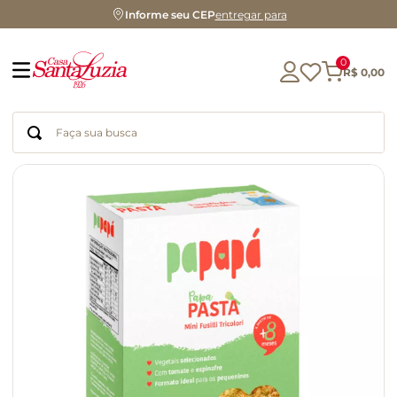
Informe seu CEP
entregar para
0
R$
0
,
00
Faça sua busca
Termos mais buscados
geleia
gluten
chocolate
chá
azeite
café
biscoito
cerveja