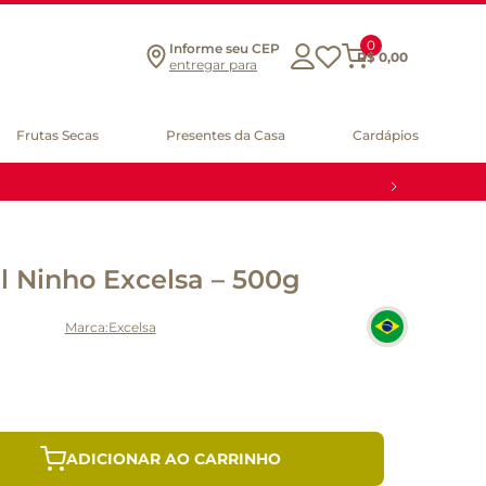
0
Informe seu CEP
R$
0
,
00
entregar para
Frutas Secas
Presentes da Casa
Cardápios
l Ninho Excelsa – 500g
Excelsa
ADICIONAR AO CARRINHO