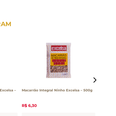
RAM
Excelsa –
Macarrão Integral Ninho Excelsa – 500g
Macarrão 
R$
6
,
30
R$
9
,
50