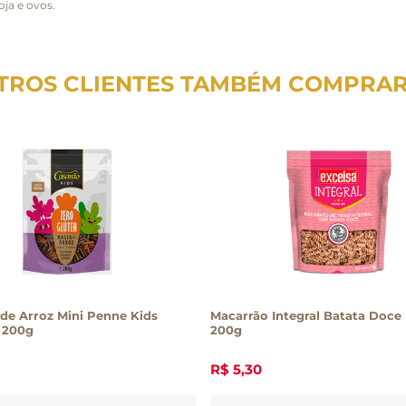
oja e ovos.
TROS CLIENTES TAMBÉM COMPRA
de Arroz Mini Penne Kids
Macarrão Integral Batata Doce 
 200g
200g
R$
5
,
30