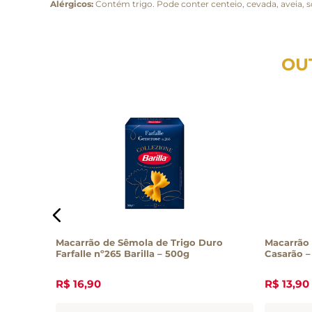
Alérgicos:
Contém trigo. Pode conter centeio, cevada, aveia, s
OU
Pasta di
Macarrão de Sêmola de Trigo Duro
Macarrão 
Farfalle nº265 Barilla – 500g
Casarão –
R$
16
,
90
R$
13
,
90