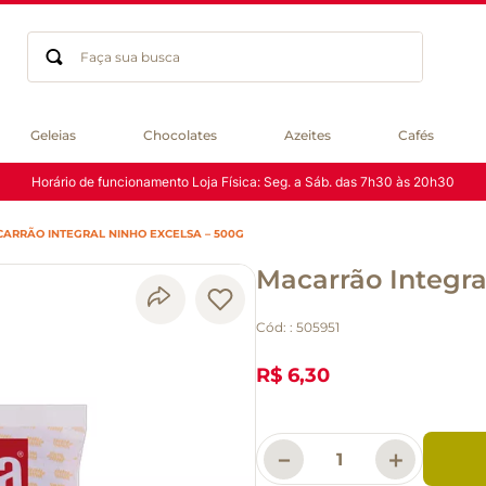
Faça sua busca
Termos mais buscados
Geleias
Chocolates
Azeites
Cafés
geleia
Horário de funcionamento Loja Física: Seg. a Sáb. das 7h30 às 20h30
gluten
chá
ARRÃO INTEGRAL NINHO EXCELSA – 500G
chocolate
Macarrão Integra
azeite
café
Cód:
:
505951
cerveja
biscoito
R$ 6,30
macarrão
queijo
－
＋