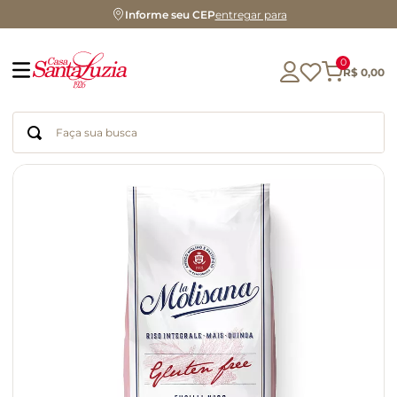
Informe seu CEP
entregar para
0
R$
0
,
00
Faça sua busca
Termos mais buscados
geleia
gluten
chá
chocolate
azeite
café
cerveja
biscoito