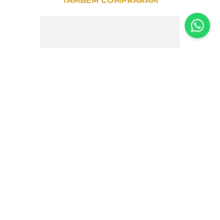
TAMBÉM COMPRARAM
Macarrão Fusilli Sem Glúten Barilla -
500g
R$
8
,
90