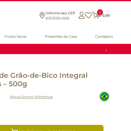
0
Informe seu CEP
R$
0
,
00
entregar para
Frutas Secas
Presentes da Casa
Cardápios
e Grão-de-Bico Integral
 – 500g
Socom Alimentos