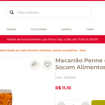
Faça sua busca
Termos mais buscados
Geleias
Chocolates
Azeites
Cafés
geleia
Horário de funcionamento Loja Física: Seg. a Sáb. das 7h30 às 20h30
gluten
chá
RÃO PENNE DE GRÃO-DE-BICO INTEGRAL SOCOM ALIMENTOS – 500G
chocolate
Macarrão Penne d
azeite
biscoito
Socom Alimentos
café
Cód:
:
3223434
cerveja
macarrão
R$ 11,10
queijo