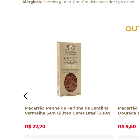
Alérgicos:
Contém glúten. Contém derivados de trigo e ovo.
OU
o 500g
Macarrão Penne de Farinha de Lentilha
Macarrão
Vermelha Sem Glúten Ceres Brasil 200g
Dourada T
R$
22
,
70
R$
9
,
50