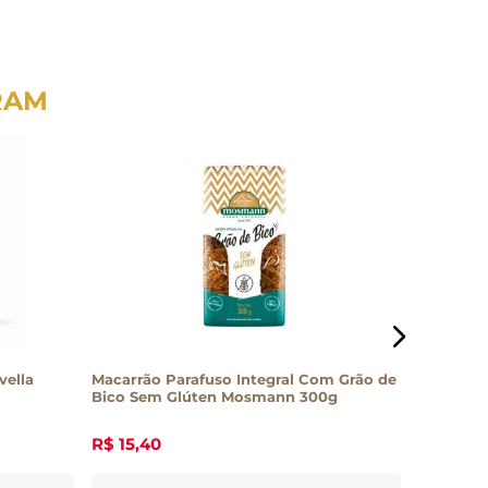
RAM
vella
Macarrão Parafuso Integral Com Grão de
Penne In
Bico Sem Glúten Mosmann 300g
400g
R$
15
,
40
R$
10
,
0