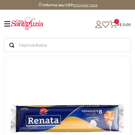
Informe seu CEP
entregar para
0
R$
0
,
00
Faça sua busca
Termos mais buscados
geleia
gluten
chocolate
chá
azeite
café
biscoito
cerveja