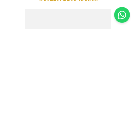
Macarrão Angel Hair Molisana – 500g
R$
16
,
50