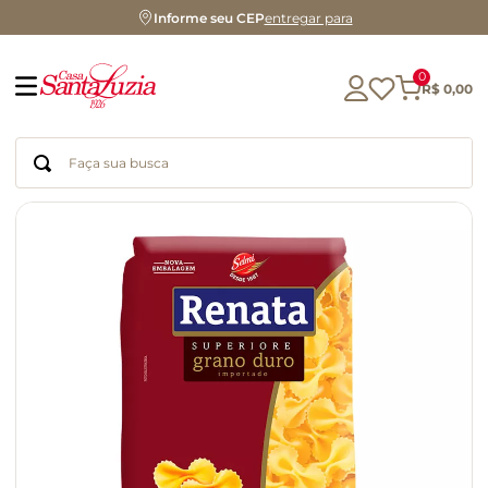
Informe seu CEP
entregar para
0
R$
0
,
00
Faça sua busca
Termos mais buscados
geleia
gluten
azeite
chocolate
chá
café
biscoito
cerveja