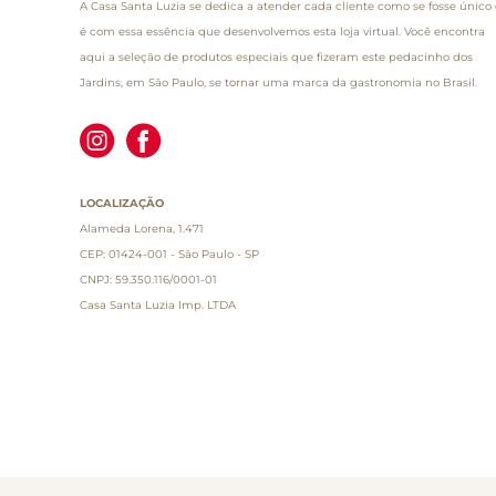
A Casa Santa Luzia se dedica a atender cada cliente como se fosse único 
é com essa essência que desenvolvemos esta loja virtual. Você encontra
aqui a seleção de produtos especiais que fizeram este pedacinho dos
Jardins, em São Paulo, se tornar uma marca da gastronomia no Brasil.
LOCALIZAÇÃO
Alameda Lorena, 1.471
CEP: 01424-001 - São Paulo - SP
CNPJ: 59.350.116/0001-01
Casa Santa Luzia Imp. LTDA