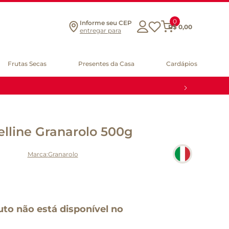
0
Informe seu CEP
R$
0
,
00
entregar para
Frutas Secas
Presentes da Casa
Cardápios
elline Granarolo 500g
Granarolo
uto não está disponível no