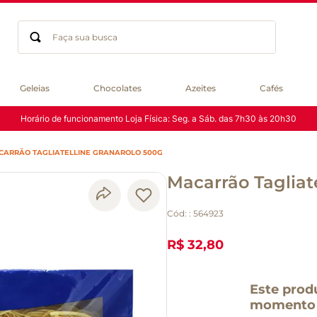
Faça sua busca
Termos mais buscados
Geleias
Chocolates
Azeites
Cafés
geleia
Horário de funcionamento Loja Física: Seg. a Sáb. das 7h30 às 20h30
gluten
chá
CARRÃO TAGLIATELLINE GRANAROLO 500G
chocolate
Macarrão Tagliat
azeite
café
Cód:
:
564923
cerveja
biscoito
R$ 32,80
macarrão
queijo
Este prod
momento