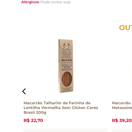
Alérgicos:
Pode conter soja.
OU
500g
Macarrão Talharim de Farinha de
Macarrão 
Lentilha Vermelha Sem Glúten Ceres
Matassin
Brasil 200g
R$
22
,
70
R$
39
,
20