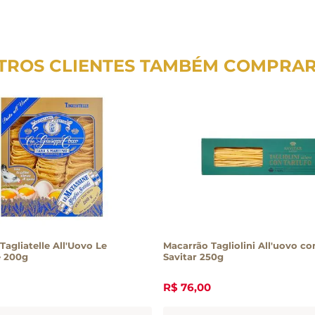
TROS CLIENTES TAMBÉM COMPRA
Tagliatelle All'Uovo Le
Macarrão Tagliolini All'uovo c
e 200g
Savitar 250g
R$
76
,
00