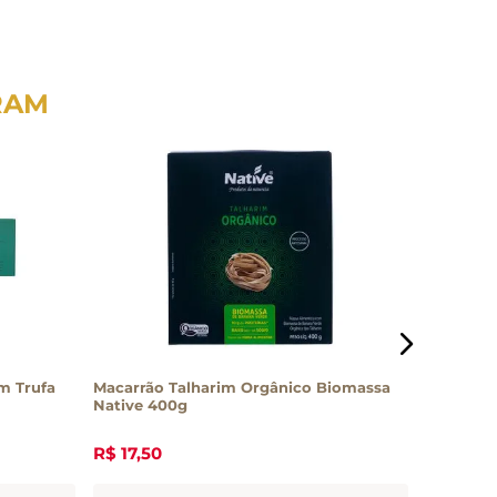
RAM
om Trufa
Macarrão Talharim Orgânico Biomassa
Macarrão 
Native 400g
R$
17
,
50
R$
22
,
0