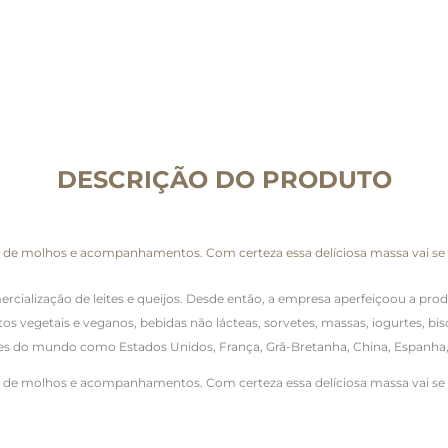
DESCRIÇÃO DO PRODUTO
os de molhos e acompanhamentos. Com certeza essa delíciosa massa vai se 
mercialização de leites e queijos. Desde então, a empresa aperfeiçoou a pr
s vegetais e veganos, bebidas não lácteas, sorvetes, massas, iogurtes, bi
s do mundo como Estados Unidos, França, Grã-Bretanha, China, Espanha, Áfr
os de molhos e acompanhamentos. Com certeza essa delíciosa massa vai se 